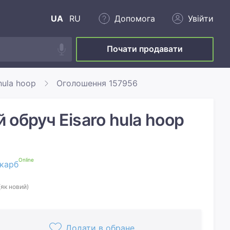
UA
RU
Допомога
Увійти
Почати продавати
hula hoop
Оголошення 157956
обруч Eisaro hula hoop
Online
карб
(як новий)
Додати в обране