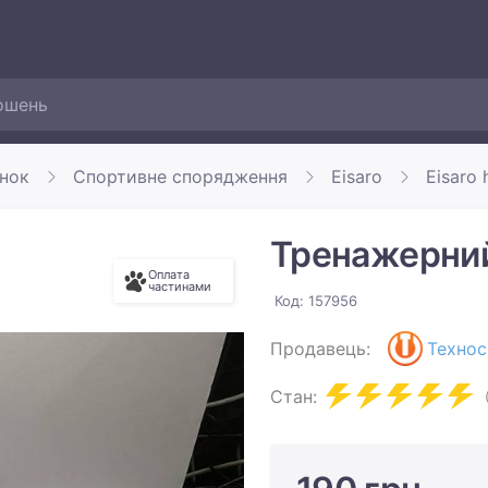
инок
Спортивне спорядження
Eisaro
Eisaro 
Тренажерний 
Оплата
частинами
Код: 157956
Продавець:
Технос
Стан: