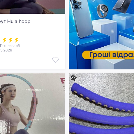
руг Hula hoop
Техноскарб
05.2026