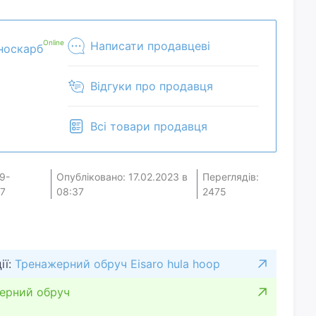
Online
Написати продавцеві
носкарб
Відгуки про продавця
Всі товари продавця
9-
Опубліковано: 17.02.2023 в
Переглядів:
7
08:37
2475
ії:
Тренажерний обруч Eisaro hula hoop
ерний обруч