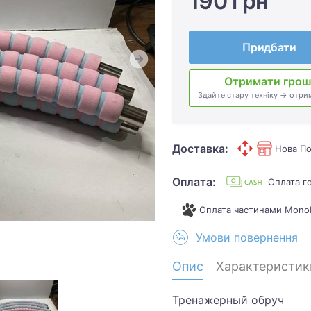
190 грн
Придбати
Отримати грош
Здайте стару техніку → отри
Доставка:
Нова По
Оплата:
Оплата г
Оплата частинами Mono
Умови повернення
Опис
Характеристик
Тренажерный обруч