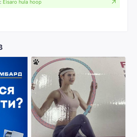
:
Eisaro hula hoop
в