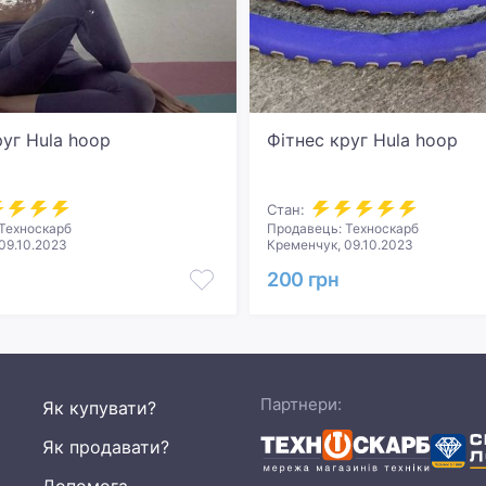
руг Hula hoop
Фітнес круг Hula hoop
Стан:
Техноскарб
Продавець: Техноскарб
09.10.2023
Кременчук, 09.10.2023
200 грн
Партнери:
Як купувати?
Як продавати?