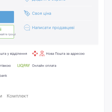
Своя ціна
Написати продавцеві
і
майте гроші
шта у відділення
Нова Пошта за адресою
отівкою
Онлайн оплата
bank
и
Комплект