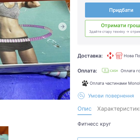
Придбати
Отримати грош
Здайте стару техніку → отри
Доставка:
Нова По
Оплата:
Оплата г
Оплата частинами Mono
Умови повернення
Опис
Характеристик
Фитнесс круг