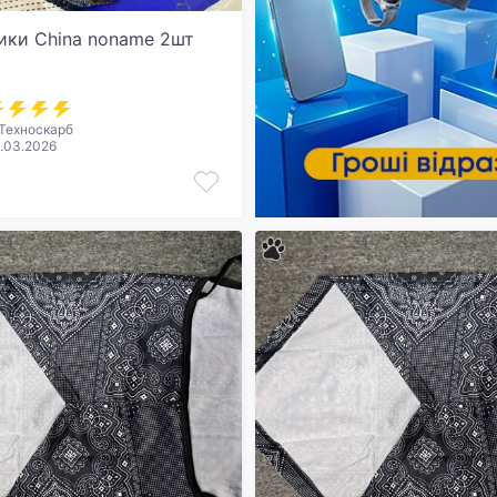
ики China noname 2шт
Техноскарб
.03.2026