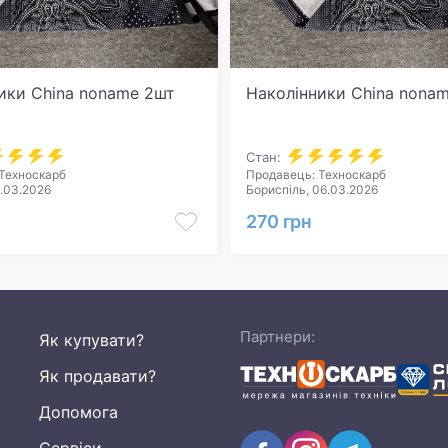
ики China noname 2шт
Наколінники China nona
Стан:
Техноскарб
Продавець: Техноскарб
.03.2026
Бориспіль, 06.03.2026
270 грн
Партнери:
Як купувати?
Як продавати?
Допомога