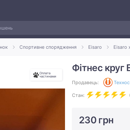
инок
Спортивне спорядження
Eisaro
Eisaro 
Фітнес круг 
Оплата
частинами
Продавець:
Технос
Стан:
230 грн