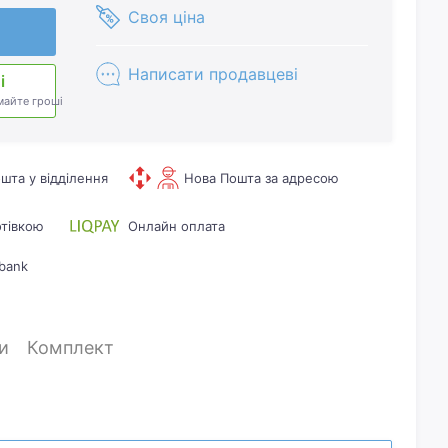
Своя ціна
Написати продавцеві
і
майте гроші
шта у відділення
Нова Пошта за адресою
отівкою
Онлайн оплата
bank
и
Комплект