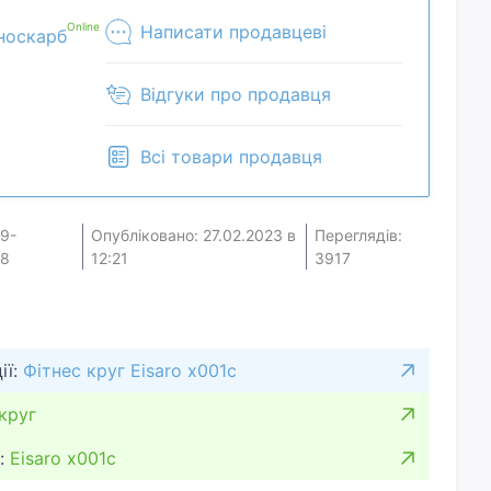
Online
Написати продавцеві
носкарб
Відгуки про продавця
Всі товари продавця
19-
Опубліковано: 27.02.2023 в
Переглядів:
18
12:21
3917
ії:
Фітнес круг Eisaro x001c
круг
:
Eisaro x001c