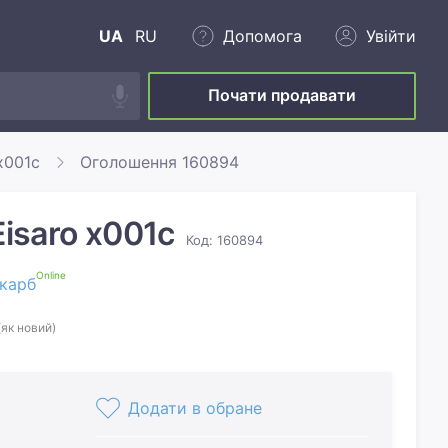
UA
RU
Допомога
Увійти
Почати продавати
x001c
Оголошення 160894
Eisaro x001c
Код: 160894
Online
карб
(як новий)
Додати в обране