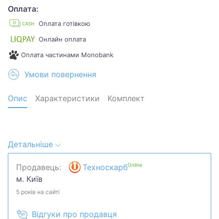
Оплата:
Оплата готівкою
Онлайн оплата
Оплата частинами Monobank
Умови повернення
Опис
Характеристики
Комплект
Детальніше
Кінець потокового мікрофона має реверсивний
інтерфейс Type-C, без проблем підключити
Online
Продавець:
Техноскарб
правильний шлях у напівтемній ігровій атмосфері.
м. Київ
USB-кабель довжиною 8.3 фута (2.5 м) достатньо
довгий, щоб простягнути його з-за головного
5 років на сайті
комп’ютера на робочий стіл для чіткого запису
Відгуки про продавця
ігрового звуку. Двоколірний автоматичний градієнт