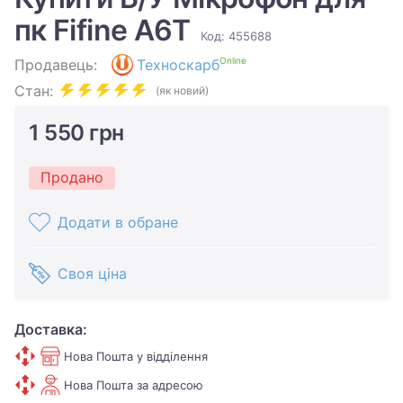
пк Fifine A6T
Код: 455688
Online
Продавець:
Техноскарб
Стан:
(як новий)
1 550 грн
Продано
Додати в обране
Своя ціна
Доставка:
Нова Пошта у відділення
Нова Пошта за адресою