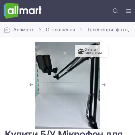
Аллмарт
Оголошення
Телевізори, фото, а
Оплата
частинами
Купити Б/У Мікрофон для