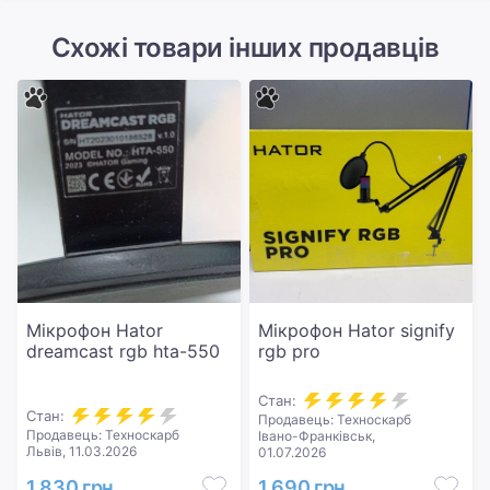
налаштування, і ви можете регулювати гучність
мікрофона на штанзі за бажанням, не відриваючись
Схожі товари інших продавців
від ігрового екрана.ф
Призначення
Для комп'ютерів
Для смартфонів і планшетів
Студійні
Універсальні
Вид
Комплекти
Роз'єми
USB Type-C
Тип
Мікрофон Hator
Мікрофон Hator signify
Конденсаторні
dreamcast rgb hta-550
rgb pro
Спрямування
Кардіоїдні
Стан:
Стан:
Односпрямовані
Продавець: Техноскарб
Продавець: Техноскарб
Івано-Франківськ,
Львів, 11.03.2026
01.07.2026
1 830 грн
1 690 грн