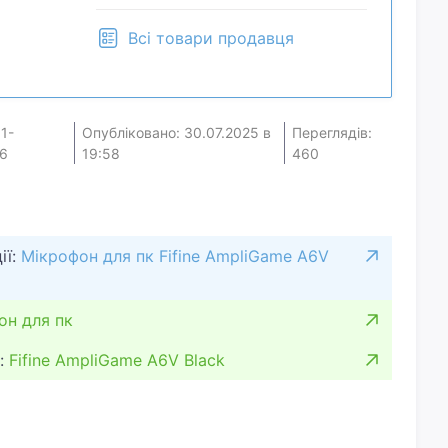
Всі товари продавця
1-
Опубліковано: 30.07.2025 в
Переглядів:
6
19:58
460
ії:
Мікрофон для пк Fifine AmpliGame A6V
он для пк
:
Fifine AmpliGame A6V Black