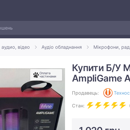
 аудио, відео
Аудіо обладнання
Мікрофони, рад
Купити Б/У М
Оплата
AmpliGame A
частинами
Продавець:
Технос
Стан: