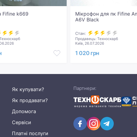
 Fifine k669
Мікрофон для пк Fifine 
A6V Black
Стан:
Техноскарб
Продавець: Техноскарб
.06.2026
Київ, 26.07.2026
н
1 020 грн
Партнери:
Як купувати?
Як продавати?
Допомога
Сервіси
Платні послуги