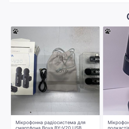
Мікрофонна радіосистема для
Мікрофон 
смартфона Boya BY-V20 USB
подкастів