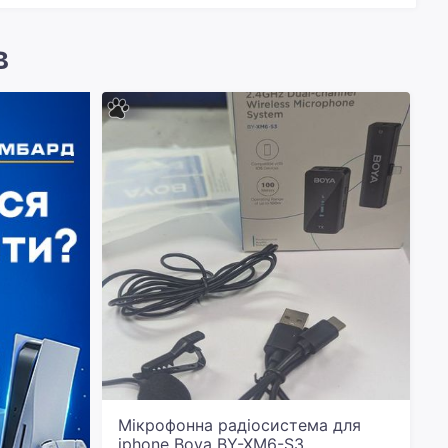
в
Мікрофонна радіосистема для
iphone Boya BY-XM6-S3