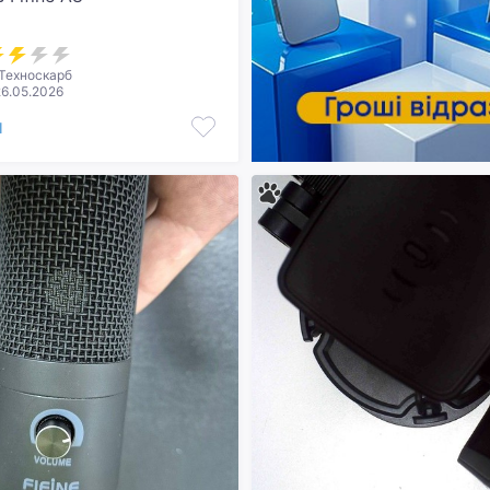
Техноскарб
26.05.2026
н