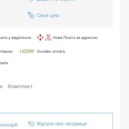
Своя ціна
шта у відділення
Нова Пошта за адресою
отівкою
Онлайн оплата
bank
и
Комплект
Відгуки про продавця
носкарб