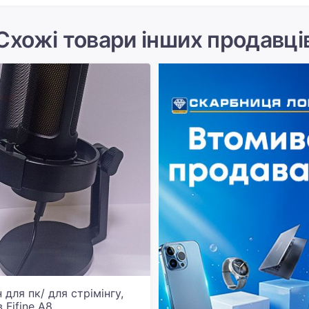
Схожі товари інших продавці
для пк/ для стрімінгу,
 Fifine A8