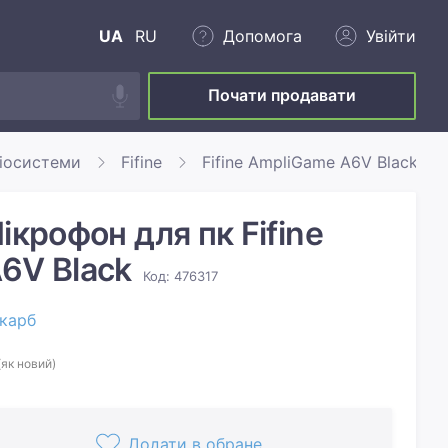
UA
RU
Допомога
Увійти
Почати продавати
іосистеми
Fifine
Fifine AmpliGame A6V Black
ікрофон для пк Fifine
6V Black
Код: 476317
карб
(як новий)
Додати в обране