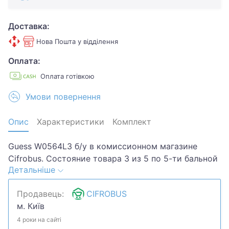
Доставка:
Нова Пошта у відділення
Оплата:
Оплата готівкою
Умови повернення
Опис
Характеристики
Комплект
Guess W0564L3 б/у в комиссионном магазине
Cifrobus. Состояние товара 3 из 5 по 5-ти бальной
Детальніше
системе. Примечание: царапины потертости нет
болтика.Хотите скидку? Давайте обсудим.
Продавець:
CIFROBUS
Предложите свою цену и мы посмотрим, что
м. Київ
сможем сделать.Уточняйте наличие и
комплектацию у менеджера. Товар может быть
4 роки на сайті