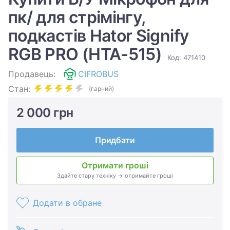
пк/ для стрімінгу,
подкастів Hator Signify
RGB PRO (HTA-515)
Код: 471410
Продавець:
CIFROBUS
Стан:
(гарний)
2 000 грн
Придбати
Отримати гроші
Здайте стару техніку → отримайте гроші
Додати в обране