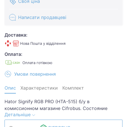
Своя ціна
Написати продавцеві
Доставка:
Нова Пошта у відділення
Оплата:
Оплата готівкою
Умови повернення
Опис
Характеристики
Комплект
Hator Signify RGB PRO (HTA-515) б/у в
комиссионном магазине Cifrobus. Состояние
Детальніше
товара 4 из 5 по 5-ти бальной системе.
Примечание: Потертости. Комплектация товара: