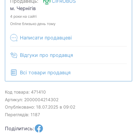
Продавець:
CIFROBUS
Коробка,документы,штатив,сетка,поп-
м. Чернігів
фильтр,кабель.Хотите скидку? Давайте обсудим.
Предложите свою цену и мы посмотрим, что
4 роки на сайті
сможем сделать.Уточняйте наличие и
Online близько день тому
комплектацию у менеджера. Товар может быть
Написати продавцеві
продан в розничном магазине.
Відгуки про продавця
Всі товари продавця
Код товара: 471410
Артикул: 2000004214302
Опубліковано: 18.07.2025 в 09:02
Переглядів: 1187
Поділитись: