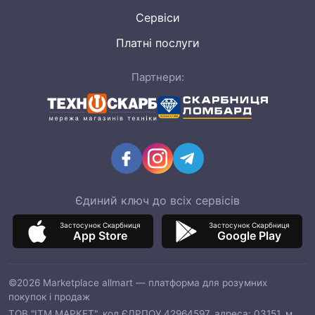
Сервіси
Платні послуги
Партнери:
Єдиний ключ до всіх сервісів
Застосунок Скарбниця
Застосунок Скарбниця
App Store
Google Play
©2026 Marketplace allmart — платформа для розумних
покупок і продаж
ТОВ "ІТМ МАРКЕТ", код ЄДРПОУ 42964597, адреса: 03151, м.