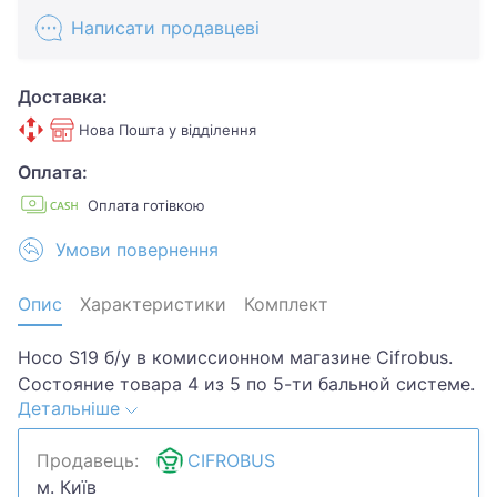
Написати продавцеві
Доставка:
Нова Пошта у відділення
Оплата:
Оплата готівкою
Умови повернення
Опис
Характеристики
Комплект
Hoco S19 б/у в комиссионном магазине Cifrobus.
Состояние товара 4 из 5 по 5-ти бальной системе.
Детальніше
Примечание: Царапины,потертости,нет
сеточки.Хотите скидку? Давайте обсудим.
Продавець:
CIFROBUS
Предложите свою цену и мы посмотрим, что
м. Київ
сможем сделать.Уточняйте наличие и