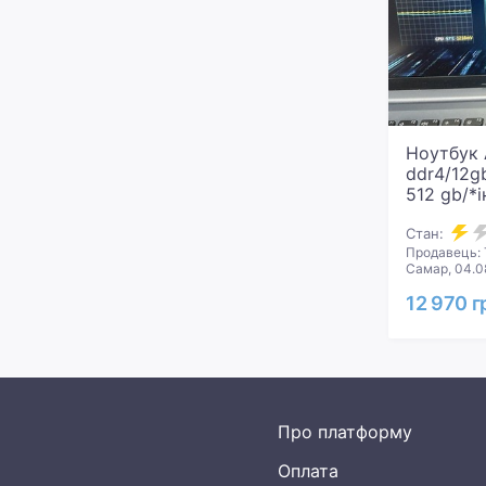
Ноутбук 
ddr4/12g
512 gb/*
Стан:
Продавець: 
Самар, 04.0
12 970 г
Про платформу
Оплата