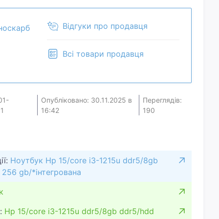
Відгуки про продавця
носкарб
Всі товари продавця
01-
Опубліковано: 30.11.2025 в
Переглядів:
1
16:42
190
ії:
Ноутбук Hp 15/core i3-1215u ddr5/8gb
d 256 gb/*інтегрована
к
:
Hp 15/core i3-1215u ddr5/8gb ddr5/hdd