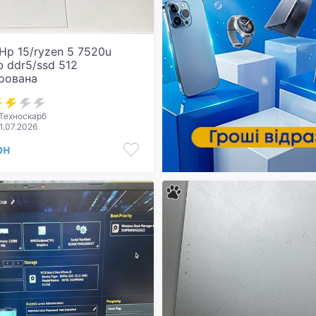
Hp 15/ryzen 5 7520u
b ddr5/ssd 512
грована
Техноскарб
1.07.2026
рн