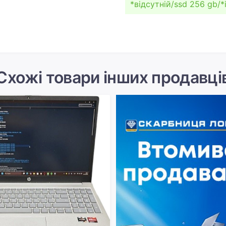
*відсутній/ssd 256 gb/*
Схожі товари інших продавці