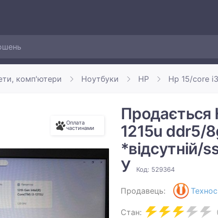
ети, комп'ютери
Ноутбуки
HP
Hp 15/core i
Продається Н
Оплата
1215u ddr5/8
частинами
*відсутній/s
У
Код: 529364
Продавець:
Технос
Стан: