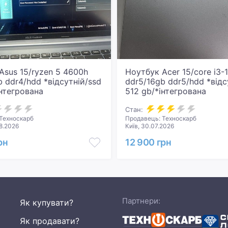
Asus 15/ryzen 5 4600h
Ноутбук Acer 15/core i3-
b ddr4/hdd *відсутній/ssd
ddr5/16gb ddr5/hdd *відс
інтегрована
512 gb/*інтегрована
Стан:
Техноскарб
Продавець: Техноскарб
8.2026
Київ, 30.07.2026
рн
12 900 грн
Партнери:
Як купувати?
Як продавати?