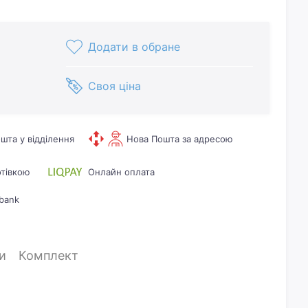
Додати в обране
Своя ціна
шта у відділення
Нова Пошта за адресою
отівкою
Онлайн оплата
bank
и
Комплект