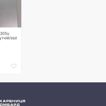
1305u
утній/ssd