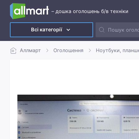
– дошка оголошень б/в техніки
Всі категорії
Аллмарт
Оголошення
Ноутбуки, планш