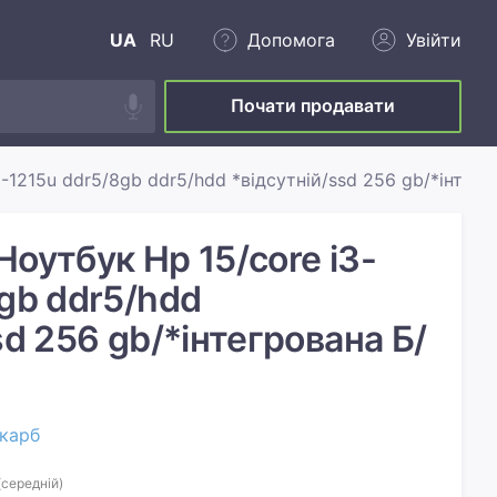
UA
RU
Допомога
Увійти
Почати продавати
3-1215u ddr5/8gb ddr5/hdd *відсутній/ssd 256 gb/*інтегр
оутбук Hp 15/core i3-
gb ddr5/hdd
sd 256 gb/*інтегрована Б/
карб
(середній)