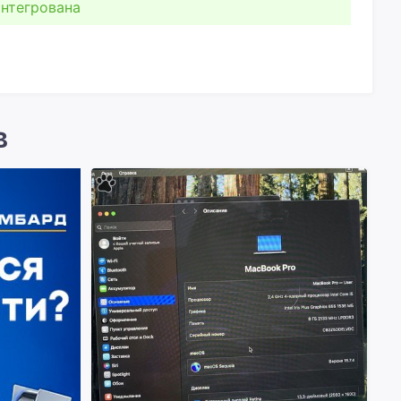
інтегрована
в