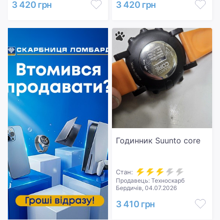
3 420 грн
3 420 грн
Годинник Suunto core
Стан:
Продавець: Техноскарб
Бердичів, 04.07.2026
3 410 грн