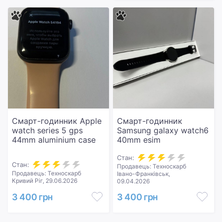
Смарт-годинник Apple
Смарт-годинник
watch series 5 gps
Samsung galaxy watch6
44mm aluminium case
40mm esim
Стан:
Стан:
Продавець: Техноскарб
Продавець: Техноскарб
Івано-Франківськ,
Кривий Ріг, 29.06.2026
09.04.2026
3 400 грн
3 400 грн