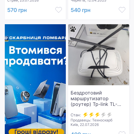
Стрий, 25.07.2026
Чернігів, 12.04.2025
570 грн
540 грн
Бездротовий
маршрутизатор
(роутер) Tp-link TL-
WR841N
Стан:
Продавець: Техноскарб
Київ, 22.07.2026