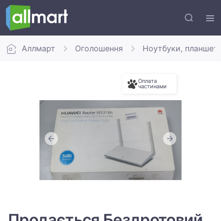
Аллмарт
Оголошення
Ноутбуки, планшет
Оплата
частинами
Продається Бездротовий