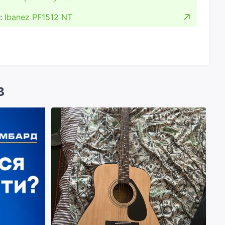
:
Ibanez PF1512 NT
в