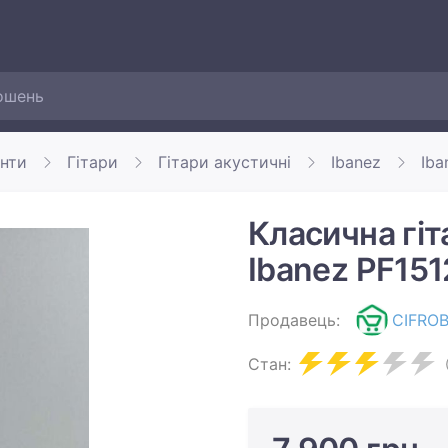
енти
Гітари
Гітари акустичні
Ibanez
Iba
Класична гіт
Ibanez PF15
Продавець:
CIFRO
Стан: