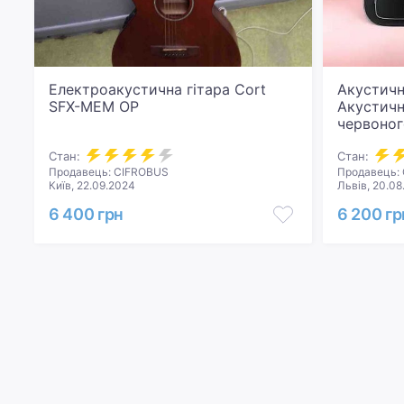
Електроакустична гітара Cort
Акустична
SFX-MEM OP
Акустичн
червоног
дюймовий
Стан:
Стан:
Продавець: CIFROBUS
Продавець: 
Київ, 22.09.2024
Львів, 20.08
6 400 грн
6 200 гр