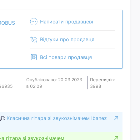
ожите свою цену и мы посмотрим, что сможем
чие и комплектацию у менеджера. Товар может
м магазине.
Написати продавцеві
ROBUS
Відгуки про продавця
Всі товари продавця
Опубліковано: 20.03.2023
Переглядів:
96935
в 02:09
3998
ії:
Класична гітара зі звукознімачем Ibanez
а гітара зі звукознімачем