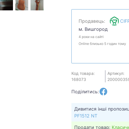
Давайте обсудим. Предл
сделать.Уточняйте нали
быть продан в рознично
Продавець:
CIF
м. Вишгород
4 роки на сайті
Online близько 5 годин тому
Код товара:
Артикул:
168073
20000035
Поділитись:
Дивитися інші пропозиц
PF1512 NT
Продати товар:
Класичн