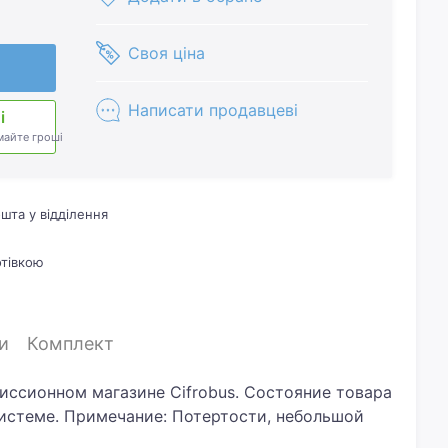
Своя ціна
Написати продавцеві
і
майте гроші
шта у відділення
отівкою
и
Комплект
миссионном магазине Cifrobus. Состояние товара
системе. Примечание: Потертости, небольшой
Комплектация товара: Чехол..Хотите скидку?