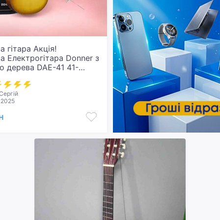
 гітара Акція!
а Електрогітара Donner з
о дерева DAE-41 41-
 корпус. Нова.
Сергій
.2025
н