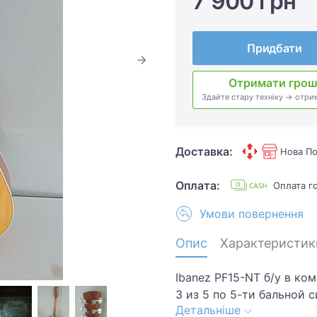
7 900 грн
Придбати
Отримати грош
Здайте стару техніку → отри
Доставка:
Нова По
Оплата:
Оплата г
Умови повернення
Опис
Характеристик
Ibanez PF15-NT б/у в ко
3 из 5 по 5-ти бальной 
Детальніше
скол на нижней части.. 