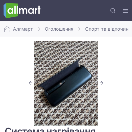
Аллмарт
Оголошення
Спорт та відпочино
Система нагрівання