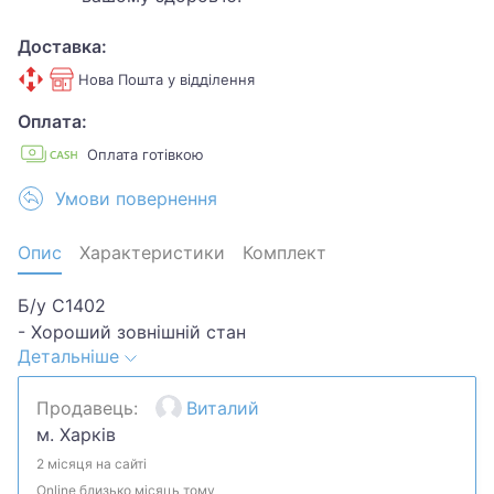
Доставка:
Нова Пошта у відділення
Оплата:
Оплата готівкою
Умови повернення
Опис
Характеристики
Комплект
Б/у С1402
- Хороший зовнішній стан
Детальніше
- Є незначні сліди використання на корпусі (видно
на фото)
Продавець:
Виталий
- Тримач та зарядний кейс працюють коректно
м. Харків
2 місяця на сайті
Online близько місяць тому