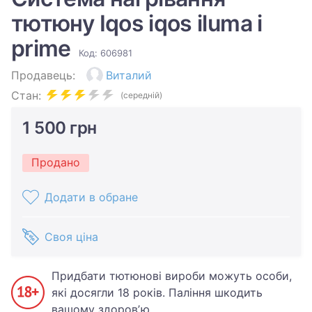
тютюну Iqos iqos iluma i
prime
Код: 606981
Продавець:
Виталий
Стан:
(середній)
1 500 грн
Продано
Додати в обране
Своя ціна
Придбати тютюнові вироби можуть особи,
які досягли 18 років. Паління шкодить
вашому здоровʼю.