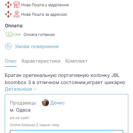
Нова Пошта у відділення
Нова Пошта за адресою
Оплата:
Оплата готівкою
Умови повернення
Опис
Характеристики
Комплект
Братан оригинальную портативную колонку JBL
boombox 3 в отличном состоянии,играет шикарно
Детальніше
без всяких посторонних звуков и хрипов
состояние колонки 9.5 из 10. Колонка без всяких
Продавець:
Денис
ремонтов батарея как новая в комплекте сама
м. Одеса
колонка и шнур питания.
рік на сайті
Online близько 2 тижня тому