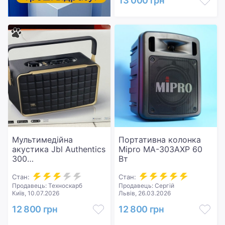
13 000 грн
Мультимедійна
Портативна колонка
акустика Jbl Authentics
Mipro MA-303AXP 60
300
Вт
(JBLAUTH300BLKEP)
Стан:
Стан:
Продавець: Техноскарб
Продавець: Сергій
Київ, 10.07.2026
Львів, 26.03.2026
12 800 грн
12 800 грн