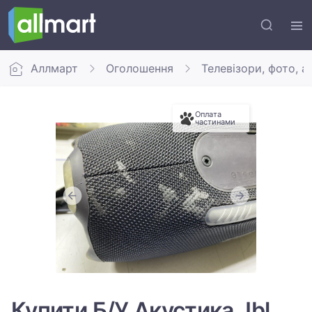
Аллмарт
Оголошення
Телевізори, фото, а
Оплата
частинами
Купити Б/У Акустика Jbl