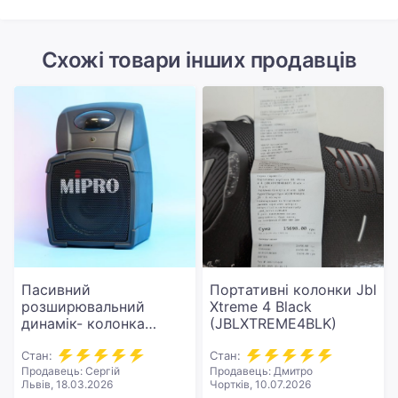
Схожі товари інших продавців
Пасивний
Портативні колонки Jbl
розширювальний
Xtreme 4 Black
динамік- колонка
(JBLXTREME4BLK)
Пасивний
розширювальний
Стан:
Стан:
Продавець: Сергій
Продавець: Дмитро
динамік- колонка
Львів, 18.03.2026
Чортків, 10.07.2026
високої якості [MIPRO