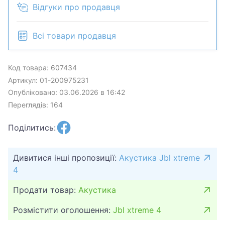
Відгуки про продавця
воспроизведения при умеренной громкости.
Корпус защищён по стандарту IP67
(водонепроницаемость и пылезащита). Данный
Всі товари продавця
экземпляр — б/у, в хорошем рабочем состоянии.
На корпусе присутствуют потёртости и мелкие
Код товара: 607434
царапины, что является следами эксплуатации.
Артикул: 01-200975231
Звук, подключение и все функции работают
исправно. Продаётся без оригинальной упаковки и
Опубліковано: 03.06.2026 в 16:42
дополнительных аксессуаров (только колонка).
Переглядів: 164
Идеально подходит для использования на улице,
Поділитись:
пляже или дома. Благодаря высокой степени
защиты не боится дождя и пыли. Отличный выбор
для качественного портативного звука.
Дивитися інші пропозиції:
Акустика Jbl xtreme
4
Продати товар:
Акустика
Розмістити оголошення:
Jbl xtreme 4