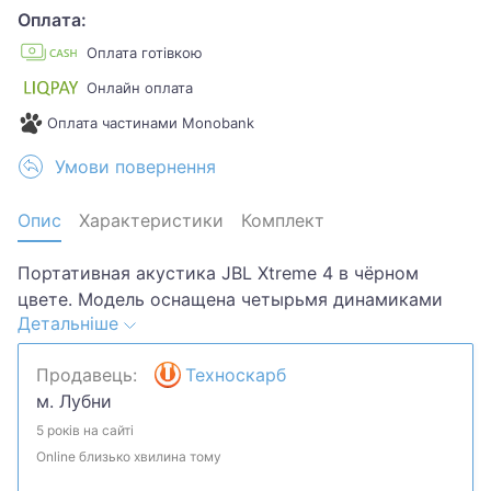
Оплата:
Оплата готівкою
Онлайн оплата
Оплата частинами Monobank
Умови повернення
Опис
Характеристики
Комплект
Портативная акустика JBL Xtreme 4 в чёрном
цвете. Модель оснащена четырьмя динамиками
Детальніше
(два вуфера и два твитера) и двумя пассивными
излучателями, обеспечивающими мощный, чистый
Продавець:
Техноскарб
звук с глубокими басами. Поддержка технологии
м. Лубни
Bluetooth 5.3 и Auracast позволяет подключать до
двух устройств одновременно и транслировать
5 років на сайті
аудио на несколько колонок. Встроенный
Online близько хвилина тому
аккумулятор обеспечивает до 24 часов