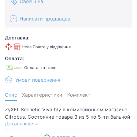
Своя ціна
Написати продавцеві
Доставка:
Нова Пошта у відділення
Оплата:
Оплата готівкою
Умови повернення
Опис
Характеристики
Комплект
ZyXEL Keenetic Viva б/у в комиссионном магазине
Cifrobus. Состояние товара 3 из 5 по 5-ти бальной
Детальніше
системе. Примечание: царапины потертости блок
не родной.Хотите скидку? Давайте обсудим.