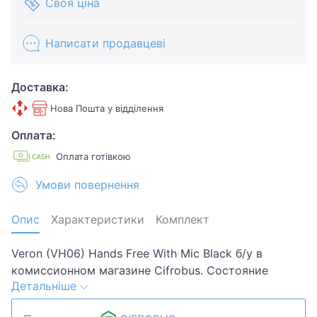
Своя ціна
Написати продавцеві
Доставка:
Нова Пошта у відділення
Оплата:
Оплата готівкою
Умови повернення
Опис
Характеристики
Комплект
Veron (VH06) Hands Free With Mic Black б/у в
комиссионном магазине Cifrobus. Состояние
Детальніше
товара 3 из 5 по 5-ти бальной системе.
Примечание: Потертости..Хотите скидку? Давайте