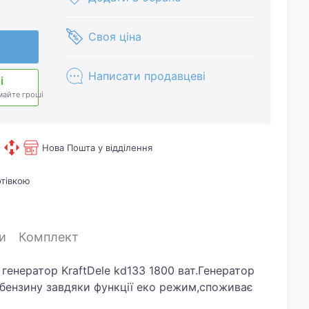
Своя ціна
Написати продавцеві
і
майте гроші
Нова Пошта у відділення
отівкою
и
Комплект
генератор KraftDele kd133 1800 ват.Генератор
 бензину завдяки функції еко режим,споживає
портуванні,стан хороший, повністю