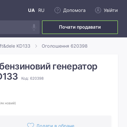
UA
RU
Допомога
Увійти
Почати продавати
ft&dele KD133
Оголошення 620398
 бензиновий генератор
KD133
Код: 620398
(як новий)
Додати в обране