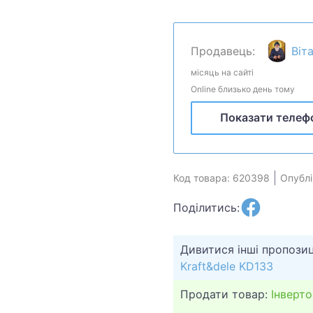
робочий,завів і працюй.В
Продавець:
Віт
місяць на сайті
Online близько день тому
Показати телеф
Код товара: 620398
Опублі
Поділитись:
Дивитися інші пропозиц
Kraft&dele KD133
Продати товар:
Інверт