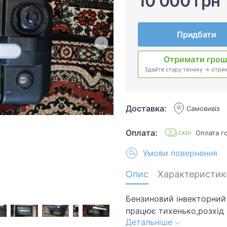
10 000 грн
Придбати
Отримати грош
Здайте стару техніку → отри
Доставка:
Самовивіз
Оплата:
Оплата г
Умови повернення
Опис
Характеристик
Бензиновий інвекторний 
працює тихенько,розхід
Детальніше
мало,удобний при транс