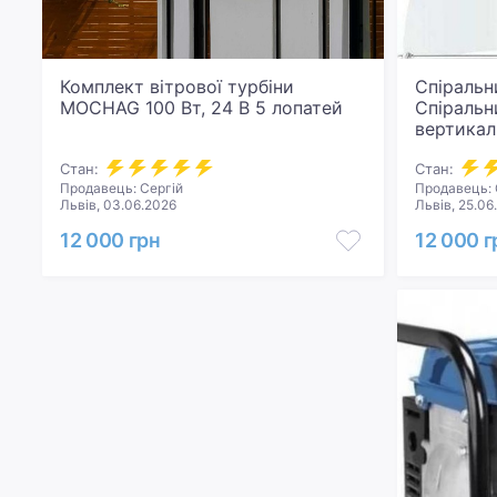
Комплект вітрової турбіни
Спіральн
MOCHAG 100 Вт, 24 В 5 лопатей
Спіральн
вертикал
12 В 500 
Стан:
контроле
Стан:
Продавець: Сергій
Продавець: 
віссю та 
Львів, 03.06.2026
Львів, 25.06
12 000 грн
12 000 г