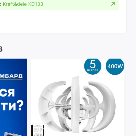
:
Kraft&dele KD133
в