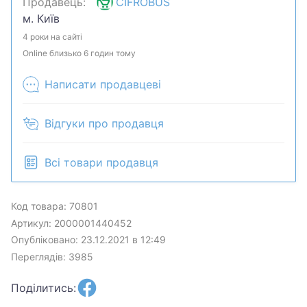
Продавець:
CIFROBUS
чаша для сбора капель.Хотите скидку? Давайте
м. Київ
обсудим. Предложите свою цену и мы посмотрим,
что сможем сделать.Уточняйте наличие и
4 роки на сайті
комплектацию у менеджера. Товар может быть
Online близько 6 годин тому
продан в розничном магазине.
Написати продавцеві
Відгуки про продавця
Всі товари продавця
Код товара: 70801
Артикул: 2000001440452
Опубліковано: 23.12.2021 в 12:49
Переглядів: 3985
Поділитись: