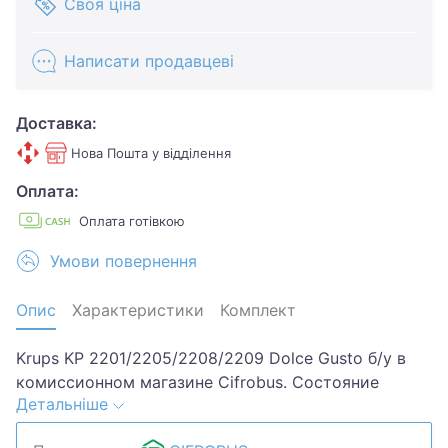
Своя ціна
Написати продавцеві
Доставка:
Нова Пошта у відділення
Оплата:
Оплата готівкою
Умови повернення
Опис
Характеристики
Комплект
Krups KP 2201/2205/2208/2209 Dolce Gusto б/у в
комиссионном магазине Cifrobus. Состояние
Детальніше
товара 4 из 5 по 5-ти бальной системе.
Примечание: птертости. Комплектация товара: