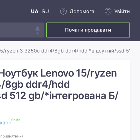
UA
RU
Допомога
Увійти
Почати продавати
5/ryzen 3 3250u ddr4/8gb ddr4/hdd *відсутній/ssd 512 g
Ноутбук Lenovo 15/ryzen
4/8gb ddr4/hdd
sd 512 gb/*інтегрована Б/
Online
карб
(прийнятний)