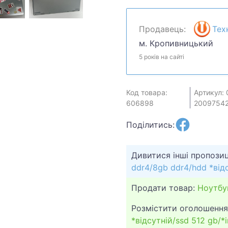
Продавець:
Тех
м. Кропивницький
5 років на сайті
Код товара:
Артикул: 
606898
2009754
Поділитись:
Дивитися інші пропозиц
ddr4/8gb ddr4/hdd *від
Продати товар:
Ноутбу
Розмістити оголошення
*відсутній/ssd 512 gb/*