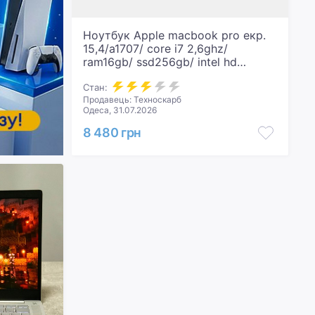
Ноутбук Apple macbook pro екр.
15,4/a1707/ core i7 2,6ghz/
ram16gb/ ssd256gb/ intel hd
graphics 530/touch bar
Стан:
Продавець: Техноскарб
Одеса, 31.07.2026
8 480 грн