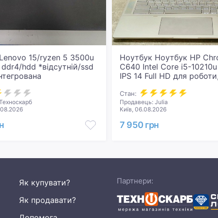
Lenovo 15/ryzen 5 3500u
Ноутбук Ноутбук HP Ch
 ddr4/hdd *відсутній/ssd
C640 Intel Core i5-10210
інтегрована
IPS 14 Full HD для роботи
навчання та розваг
Стан:
Техноскарб
Продавець: Julia
.08.2026
Київ, 06.08.2026
н
7 950 грн
Партнери:
Як купувати?
Як продавати?
Допомога