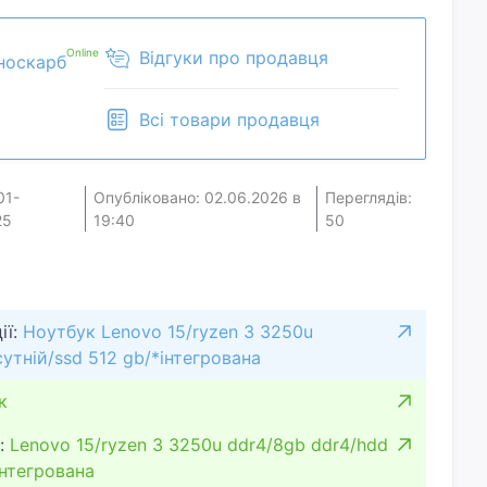
Online
Відгуки про продавця
носкарб
Всі товари продавця
01-
Опубліковано: 02.06.2026 в
Переглядів:
25
19:40
50
ії:
Ноутбук Lenovo 15/ryzen 3 3250u
сутній/ssd 512 gb/*інтегрована
к
:
Lenovo 15/ryzen 3 3250u ddr4/8gb ddr4/hdd
інтегрована