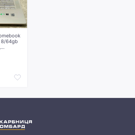
romebook
u 8/64gb
,