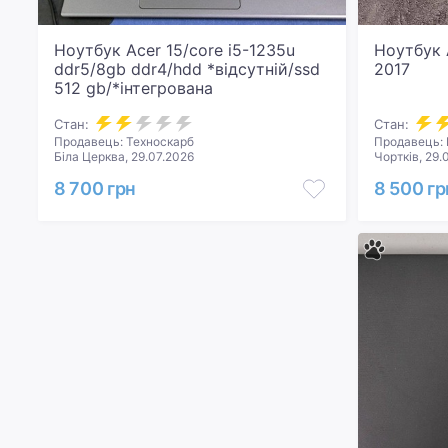
Ноутбук Acer 15/core i5-1235u
Ноутбук 
ddr5/8gb ddr4/hdd *відсутній/ssd
2017
512 gb/*інтегрована
Стан:
Стан:
Продавець: Техноскарб
Продавець: 
Біла Церква, 29.07.2026
Чортків, 29.
8 700 грн
8 500 гр