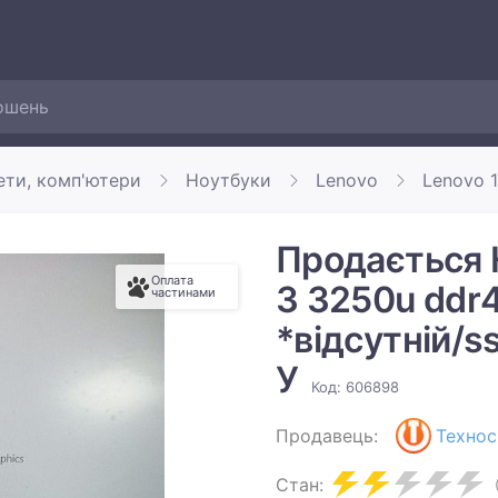
ети, комп'ютери
Ноутбуки
Lenovo
Lenovo 1
Продається 
Оплата
3 3250u ddr
частинами
*відсутній/s
У
Код: 606898
Продавець:
Технос
Стан: