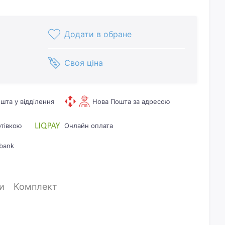
Додати в обране
Своя ціна
шта у відділення
Нова Пошта за адресою
отівкою
Онлайн оплата
bank
и
Комплект