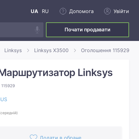
UA
RU
Допомога
Увійти
Почати продавати
Linksys
Linksys X3500
Оголошення 115929
Маршрутизатор Linksys
 115929
BUS
(середній)
Додати в обране