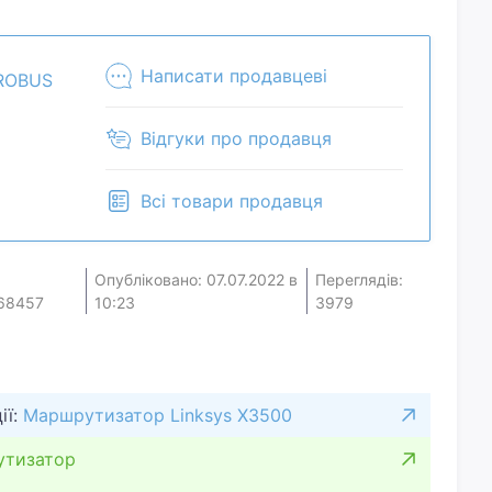
 мы посмотрим, что сможем сделать.Уточняйте
 у менеджера. Товар может быть продан в
Написати продавцеві
ROBUS
Відгуки про продавця
Всі товари продавця
Опубліковано: 07.07.2022 в
Переглядів:
68457
10:23
3979
ії:
Маршрутизатор Linksys X3500
тизатор