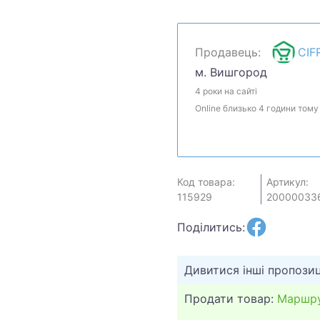
Предложите свою цену и
наличие и комплектацию
розничном магазине.
Продавець:
CIF
м. Вишгород
4 роки на сайті
Online близько 4 години тому
Код товара:
Артикул:
115929
20000033
Поділитись:
Дивитися інші пропозиц
Продати товар:
Маршру