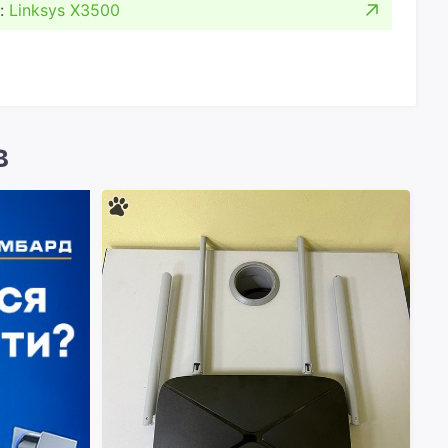
:
Linksys X3500
в