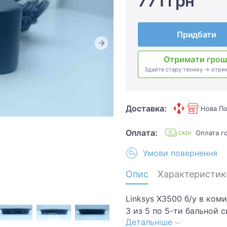
771 грн
Придбати
Отримати грош
Здайте стару техніку → отри
Доставка:
Нова По
Оплата:
Оплата г
Умови повернення
Опис
Характеристик
Linksys X3500 б/у в ком
3 из 5 по 5-ти бальной 
Детальніше
Комплектация товара: Б