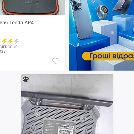
вач Tenda AP4
 CIFROBUS
2023