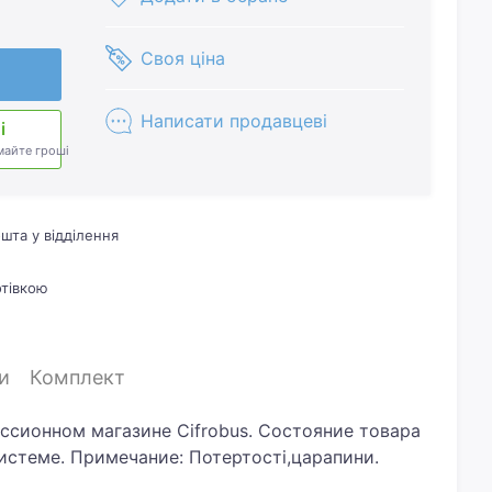
Своя ціна
Написати продавцеві
і
майте гроші
шта у відділення
отівкою
и
Комплект
иссионном магазине Cifrobus. Состояние товара
системе. Примечание: Потертості,царапини.
лок живлення.Хотите скидку? Давайте обсудим.