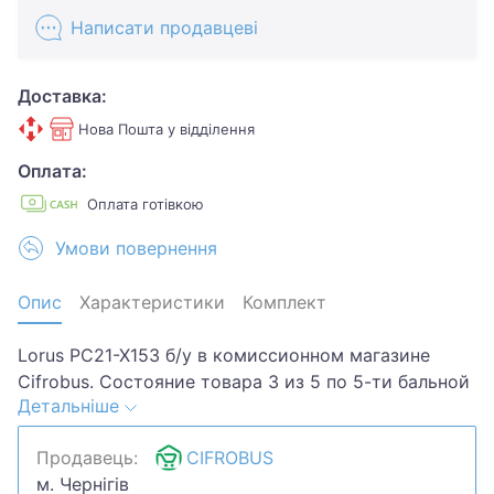
Написати продавцеві
Доставка:
Нова Пошта у відділення
Оплата:
Оплата готівкою
Умови повернення
Опис
Характеристики
Комплект
Lorus PC21-X153 б/у в комиссионном магазине
Cifrobus. Состояние товара 3 из 5 по 5-ти бальной
Детальніше
системе. Примечание: потертости,.Хотите скидку?
Давайте обсудим. Предложите свою цену и мы
Продавець:
CIFROBUS
посмотрим, что сможем сделать.Уточняйте
м. Чернігів
наличие и комплектацию у менеджера. Товар