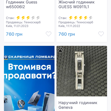
Годинник Guess
Жіночий годинник
w65006l2
GUESS W0911L1
Стан:
Стан:
Продавець: Техноскарб
Продавець: Техноскарб
Київ, 11.01.2023
Київ, 11.11.2022
760 грн
760 грн
Наручний годинник
Geneva