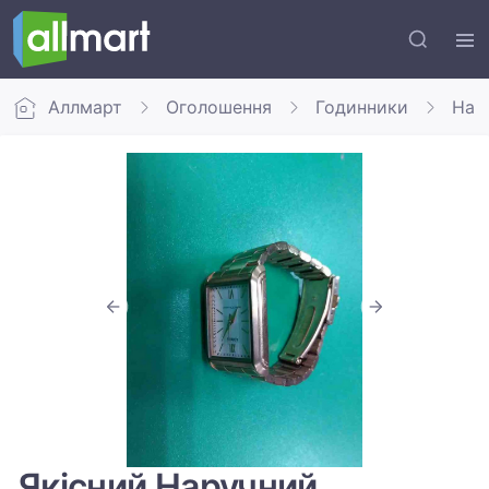
Аллмарт
Оголошення
Годинники
Нар
Якісний Наручний