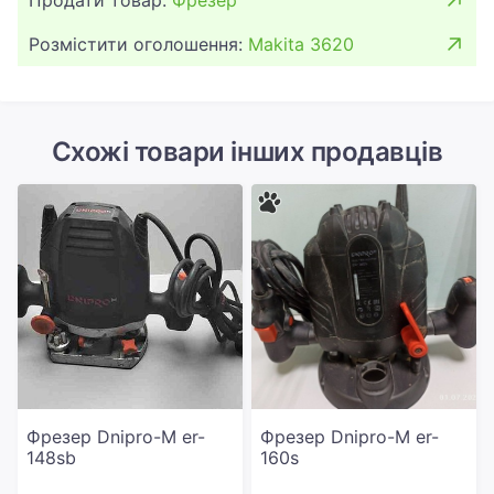
Продати товар:
Фрезер
Розмістити оголошення:
Makita 3620
Схожі товари інших продавців
Фрезер Dnipro-M er-
Фрезер Dnipro-M er-
148sb
160s