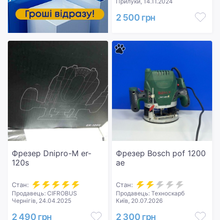
Прилуки, 14.11.2024
2 500 грн
Фрезер Dnipro-M еr-
Фрезер Bosch pof 1200
120s
ae
Стан:
Стан:
Продавець: CIFROBUS
Продавець: Техноскарб
Чернігів, 24.04.2025
Київ, 20.07.2026
2 490 грн
2 300 грн