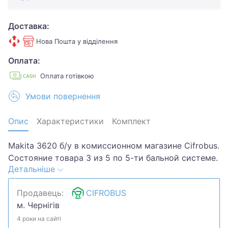
Доставка:
Нова Пошта у відділення
Оплата:
Оплата готівкою
Умови повернення
Опис
Характеристики
Комплект
Makita 3620 б/у в комиссионном магазине Cifrobus.
Состояние товара 3 из 5 по 5-ти бальной системе.
Детальніше
Примечание: царапины потертости надломана
ручка фиксации подошвы.Хотите скидку? Давайте
Продавець:
CIFROBUS
обсудим. Предложите свою цену и мы посмотрим,
м. Чернігів
что сможем сделать.Уточняйте наличие и
комплектацию у менеджера. Товар может быть
4 роки на сайті