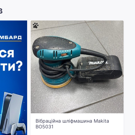
в
Вібраційна шліфмашина Makita
BO5031