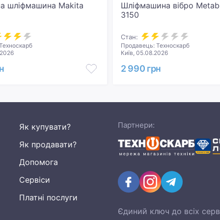
на шліфмашина Makita
Шліфмашина вібро Metab
3150
Стан:
Техноскарб
Продавець: Техноскарб
.2026
Київ, 05.08.2026
н
2 990 грн
Партнери:
Як купувати?
Як продавати?
Допомога
Сервіси
Платні послуги
Єдиний ключ до всіх серв