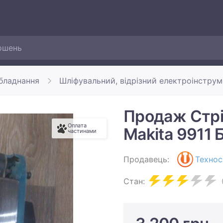
обладнання
Шліфувальний, відрізний електроінструм
Продаж Стр
Оплата
Makita 9911 
частинами
Продавець:
Технос
Стан: