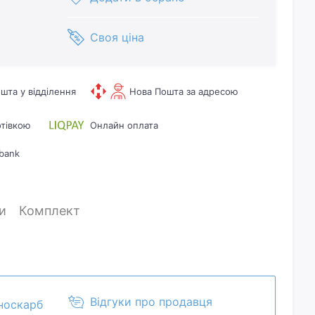
Своя ціна
шта у відділення
Нова Пошта за адресою
отівкою
Онлайн оплата
bank
и
Комплект
Відгуки про продавця
носкарб