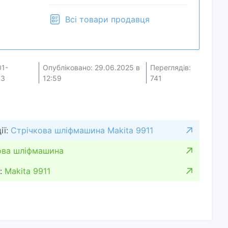
Всі товари продавця
01-
Опубліковано: 29.06.2025 в
Переглядів:
63
12:59
741
ії:
Стрічкова шліфмашина Makita 9911
ова шліфмашина
:
Makita 9911