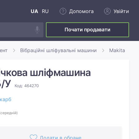
UA
RU
Допомога
Увійти
Почати продавати
ент
Вібраційні шліфувальні машини
Makita
ічкова шліфмашина
Б/У
Код: 464270
карб
(середній)
Додати в обране