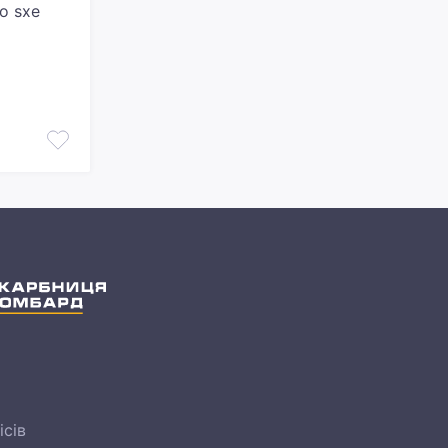
o sxe
ісів