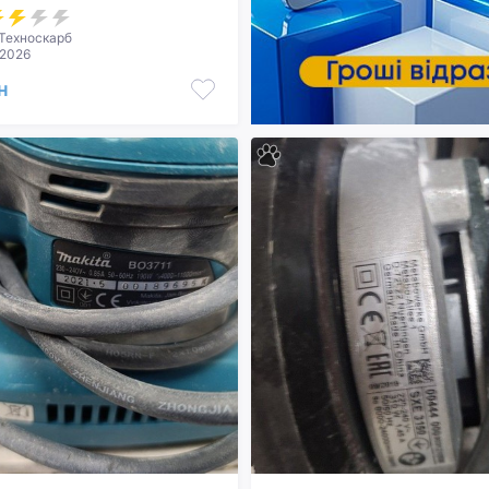
Техноскарб
.2026
н