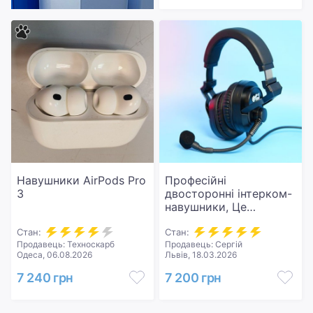
Навушники AirPods Pro
Професійні
3
двосторонні інтерком-
навушники, Це
професійні
Стан:
двосторонні інтерком-
Стан:
Продавець: Техноскарб
Продавець: Сергій
навушники, Kupo
Одеса, 06.08.2026
Львів, 18.03.2026
(Goreal) GR-802
DOUBLE MUFF
7 240 грн
7 200 грн
HEADSET. Для студії,
геймерів, стримерів.