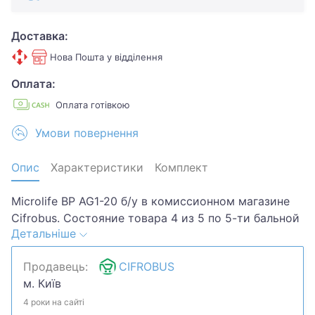
Доставка:
Нова Пошта у відділення
Оплата:
Оплата готівкою
Умови повернення
Опис
Характеристики
Комплект
Microlife BP AG1-20 б/у в комиссионном магазине
Cifrobus. Состояние товара 4 из 5 по 5-ти бальной
Детальніше
системе. Примечание: Потертості,царапини.
Комплектация товара: Упаковка,чохол.Хотите
Продавець:
CIFROBUS
скидку? Давайте обсудим. Предложите свою цену
м. Київ
и мы посмотрим, что сможем сделать.Уточняйте
наличие и комплектацию у менеджера. Товар
4 роки на сайті