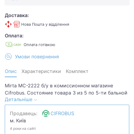
Доставка:
Нова Пошта у відділення
Оплата:
Оплата готівкою
Умови повернення
Опис
Характеристики
Комплект
Mirta MC-2222 б/у в комиссионном магазине
Cifrobus. Состояние товара 3 из 5 по 5-ти бальной
Детальніше
системе. Примечание: Царапины,потертости.
Комплектация товара: Кабель 220.Хотите скидку?
Продавець:
CIFROBUS
Давайте обсудим. Предложите свою цену и мы
м. Київ
посмотрим, что сможем сделать.Уточняйте
наличие и комплектацию у менеджера. Товар
4 роки на сайті