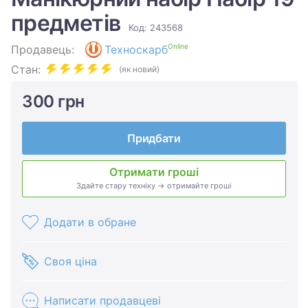
предметів
Код: 243568
Online
Продавець:
Техноскарб
Стан:
(як новий)
300 грн
Придбати
Отримати гроші
Здайте стару техніку → отримайте гроші
Додати в обране
Своя ціна
Написати продавцеві