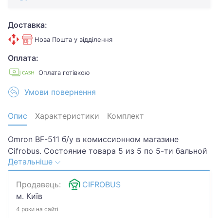
Доставка:
Нова Пошта у відділення
Оплата:
Оплата готівкою
Умови повернення
Опис
Характеристики
Комплект
Omron BF-511 б/у в комиссионном магазине
Cifrobus. Состояние товара 5 из 5 по 5-ти бальной
Детальніше
системе. Примечание: царапины
потертости.Хотите скидку? Давайте обсудим.
Продавець:
CIFROBUS
Предложите свою цену и мы посмотрим, что
м. Київ
сможем сделать.Уточняйте наличие и
комплектацию у менеджера. Товар может быть
4 роки на сайті