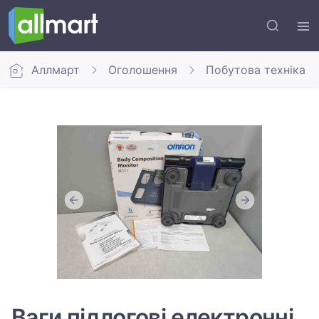
Аллмарт
Оголошення
Побутова техніка
Ваги підлогові електронні