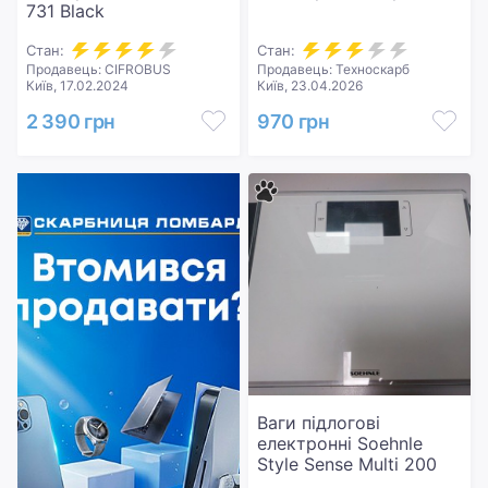
731 Black
Стан:
Стан:
Продавець: CIFROBUS
Продавець: Техноскарб
Київ, 17.02.2024
Київ, 23.04.2026
2 390 грн
970 грн
Ваги підлогові
електронні Soehnle
Style Sense Multi 200