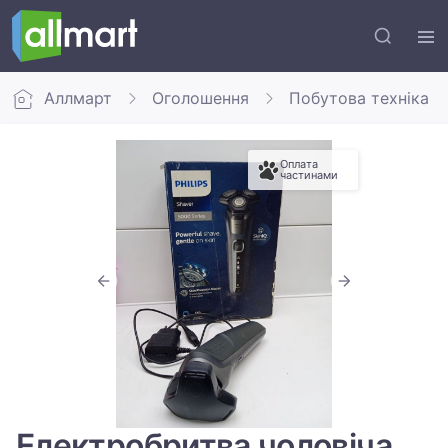
Аллмарт
Оголошення
Побутова техніка
Оплата
частинами
Електробритва чоловіча