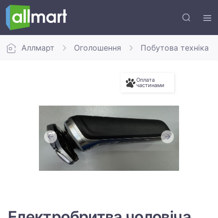
Аллмарт
Оголошення
Побутова техніка
Оплата
частинами
Електробритва чоловіча