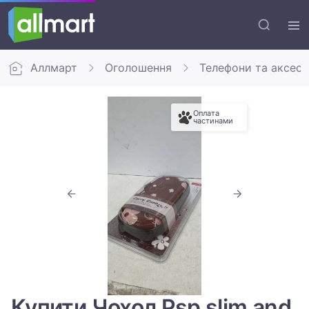
Аллмарт
Оголошення
Телефони та аксес
Оплата
частинами
Купити Чохол Psp slim and