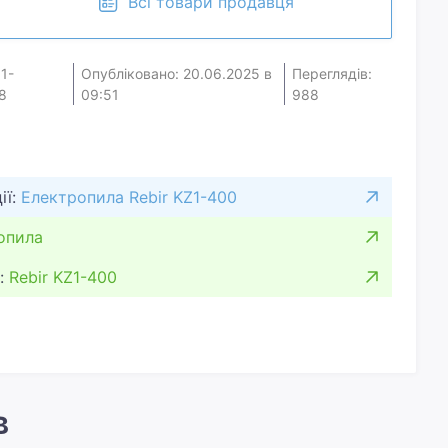
Всі товари продавця
01-
Опубліковано: 20.06.2025 в
Переглядів:
8
09:51
988
ії:
Електропила Rebir KZ1-400
опила
:
Rebir KZ1-400
в