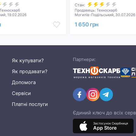
Стан:
Техноскарб
Продавець: Техноскарб
ий, 19.02.2026
Могилів-Подільський, 30.07.2026
н
1 650 грн
Партнери:
Як купувати?
Як продавати?
Допомога
Сервіси
Платні послуги
Єдиний ключ до всіх серв
Застосунок Скарбниця
App Store