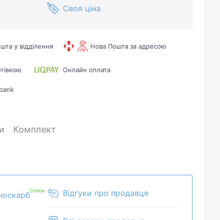
Своя ціна
шта у відділення
Нова Пошта за адресою
отівкою
Онлайн оплата
bank
и
Комплект
Online
Відгуки про продавця
носкарб