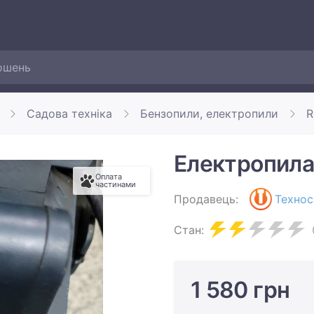
Садова техніка
Бензопили, електропили
R
Електропила
Оплата
частинами
Продавець:
Технос
Стан:
1 580 грн