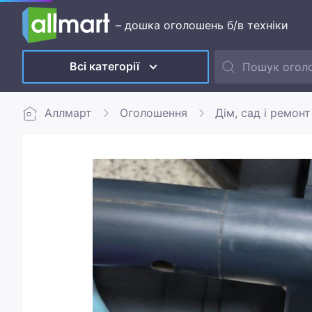
– дошка оголошень б/в техніки
Всі категорії
Аллмарт
Оголошення
Дім, сад і ремонт