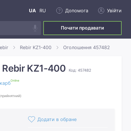
UA
RU
Допомога
Увійти
Почати продавати
ebir
Rebir KZ1-400
Оголошення 457482
 Rebir KZ1-400
Код: 457482
Online
карб
(прийнятний)
Додати в обране