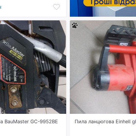
н
а BauMaster GC-9952BE
Пила ланцюгова Einhell g