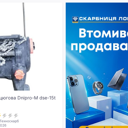
цюгова Dnipro-M dse-15t
Техноскарб
2026