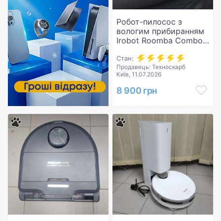
Робот-пилосос з
вологим прибиранням
Irobot Roomba Combo
j7
Стан:
Продавець: Техноскарб
Київ, 11.07.2026
8 900 грн