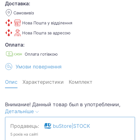
Доставка:
Самовивіз
Нова Пошта у відділення
Нова Пошта за адресою
Оплата:
Оплата готівкою
Умови повернення
Опис
Характеристики
Комплект
Внимание! Данный товар был в употреблении,
Детальніше
поэтому может иметь следы использования. Все
устройства были протестированы нашими
Продавець:
buStore|STOCK
специалистами и находятся в хорошем,
гарантированно рабочем состоянии.
5 років на сайті