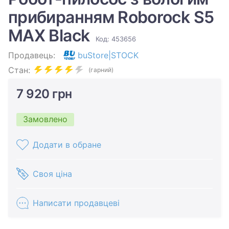
прибиранням Roborock S5
MAX Black
Код: 453656
Продавець:
buStore|STOCK
Стан:
(гарний)
7 920 грн
Замовлено
Додати в обране
Своя ціна
Написати продавцеві