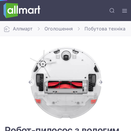
Аллмарт
Оголошення
Побутова техніка
Робот-пилосос з вологим