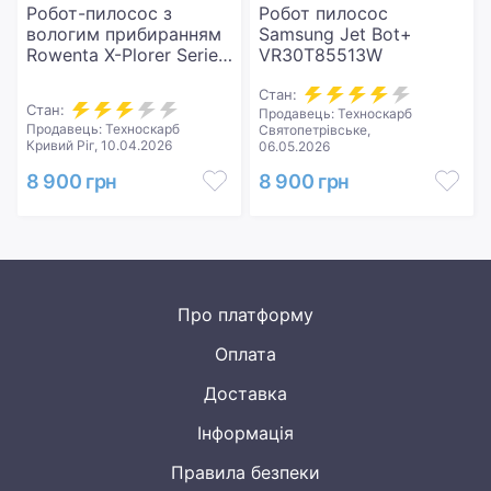
Робот-пилосос з
Робот пилосос
вологим прибиранням
Samsung Jet Bot+
Rowenta X-Plorer Serie
VR30T85513W
240 AI Animal & Allergy
Model RR9675WH
Стан:
Стан:
Продавець: Техноскарб
Продавець: Техноскарб
Святопетрівське,
Кривий Ріг, 10.04.2026
06.05.2026
8 900 грн
8 900 грн
Про платформу
Оплата
Доставка
Інформація
Правила безпеки