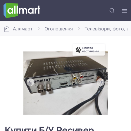
Аллмарт
Оголошення
Телевізори, фото, а
Оплата
частинами
Купити Б/У Ресивер