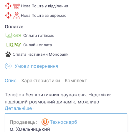
Нова Пошта у відділення
Нова Пошта за адресою
Оплата:
Оплата готівкою
Онлайн оплата
Оплата частинами Monobank
Умови повернення
Опис
Характеристики
Комплект
Телефон без критичних зауважень. Недоліки:
підсівший розмовний динамік, можливо
Детальніше
заміненоекран, після виключення сам включається.
Продавець:
Техноскарб
м. Хмельницький