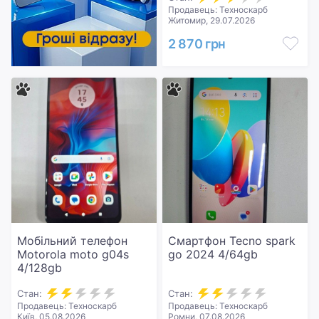
Продавець: Техноскарб
Житомир, 29.07.2026
2 870 грн
Мобільний телефон
Смартфон Tecno spark
Motorola moto g04s
go 2024 4/64gb
4/128gb
Стан:
Стан:
Продавець: Техноскарб
Продавець: Техноскарб
Київ, 05.08.2026
Ромни, 07.08.2026