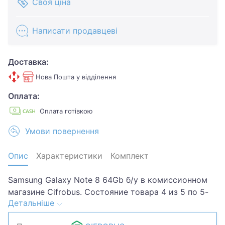
Своя ціна
Написати продавцеві
Доставка:
Нова Пошта у відділення
Оплата:
Оплата готівкою
Умови повернення
Опис
Характеристики
Комплект
Samsung Galaxy Note 8 64Gb б/у в комиссионном
магазине Cifrobus. Состояние товара 4 из 5 по 5-
Детальніше
ти бальной системе. Примечание: потертости,
царапины. Комплектация товара: чех.Хотите