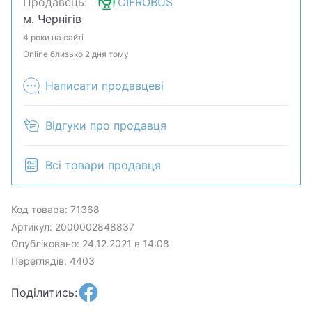
Продавець:
CIFROBUS
скидку? Давайте обсудим. Предложите свою цену
м. Чернігів
и мы посмотрим, что сможем сделать.Уточняйте
наличие и комплектацию у менеджера. Товар
4 роки на сайті
может быть продан в розничном магазине.
Online близько 2 дня тому
Написати продавцеві
Відгуки про продавця
Всі товари продавця
Код товара: 71368
Артикул: 2000002848837
Опубліковано: 24.12.2021 в 14:08
Переглядів: 4403
Поділитись: