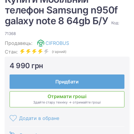
телефон Samsung n950f
galaxy note 8 64gb Б/У
Код:
71368
Продавець:
CIFROBUS
Стан:
(гарний)
4 990 грн
Придбати
Отримати гроші
Здайте стару техніку → отримайте гроші
Додати в обране