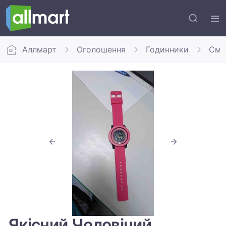
Аллмарт
Оголошення
Годинники
Сма
Якісний Чоловічий