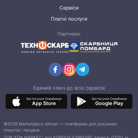
Сервіси
Платні послуги
Партнери:
Єдиний ключ до всіх сервісів
Застосунок Скарбниця
Застосунок Скарбниця
App Store
Google Play
©2026 Marketplace allmart — платформа для розумних
покупок і продаж
ТОВ "ІТМ МАРКЕТ", код ЄДРПОУ 42964597, адреса: 03151, м.