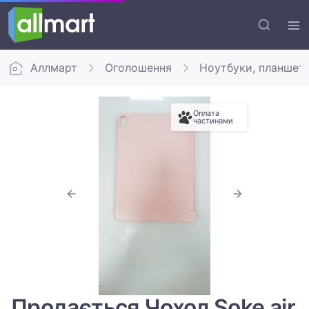
Аллмарт
Оголошення
Ноутбуки, планшет
Оплата
частинами
Продається Чохол Soke air