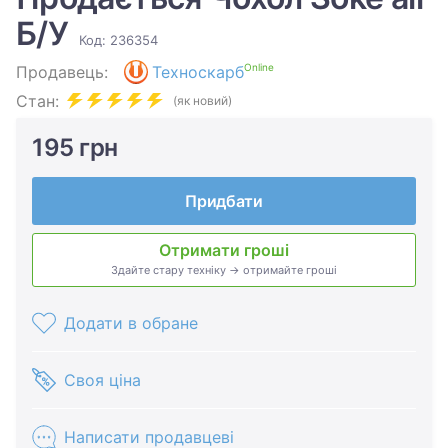
Б/У
Код: 236354
Online
Продавець:
Техноскарб
Стан:
(як новий)
195 грн
Придбати
Отримати гроші
Здайте стару техніку → отримайте гроші
Додати в обране
Своя ціна
Написати продавцеві