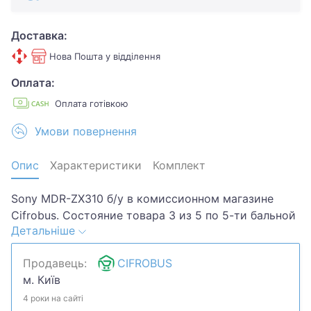
Доставка:
Нова Пошта у відділення
Оплата:
Оплата готівкою
Умови повернення
Опис
Характеристики
Комплект
Sony MDR-ZX310 б/у в комиссионном магазине
Cifrobus. Состояние товара 3 из 5 по 5-ти бальной
Детальніше
системе. Примечание: царапины
потертости.Хотите скидку? Давайте обсудим.
Продавець:
CIFROBUS
Предложите свою цену и мы посмотрим, что
м. Київ
сможем сделать.Уточняйте наличие и
комплектацию у менеджера. Товар может быть
4 роки на сайті