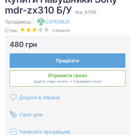
mdr-zx310 Б/У
Код: 87306
Продавець:
CIFROBUS
Стан:
(середній)
480 грн
Придбати
Отримати гроші
Здайте стару техніку → отримайте гроші
Додати в обране
Своя ціна
Написати продавцеві