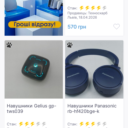
GHS101B)
Стан:
Продавець: Техноскарб
Львів, 18.04.2026
570 грн
Навушники Gelius gp-
Навушники Panasonic
tws039
rb-hf420bge-k
Стан:
Стан: