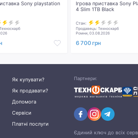
иставка Sony playstation
Ігрова приставка Sony PlayStation
4 Slim 1TB Black
Стан:
Техноскарб
Продавець: Техноскарб
2026
Ромни, 03.08.2026
н
6 700 грн
Партнери:
Як купувати?
Як продавати?
Допомога
Сервіси
Платні послуги
Єдиний ключ до всіх серв