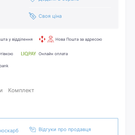
Своя ціна
шта у відділення
Нова Пошта за адресою
отівкою
Онлайн оплата
bank
и
Комплект
Відгуки про продавця
носкарб