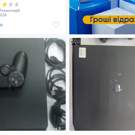
Техноскарб
2026
н