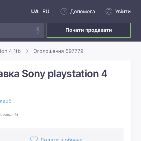
UA
RU
Допомога
Увійти
Почати продавати
ion 4 1tb
Оголошення 597779
авка Sony playstation 4
карб
(середній)
Додати в обране