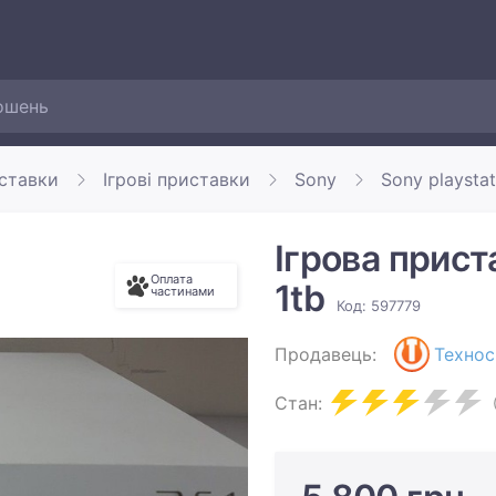
иставки
Ігрові приставки
Sony
Sony playstat
Ігрова прист
Оплата
1tb
частинами
Код: 597779
Продавець:
Технос
Стан: