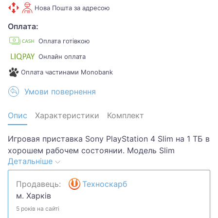
Нова Пошта за адресою
Оплата:
Оплата готівкою
Онлайн оплата
Оплата частинами Monobank
Умови повернення
Опис
Характеристики
Комплект
Игровая приставка Sony PlayStation 4 Slim на 1 ТБ в
хорошем рабочем состоянии. Модель Slim
Детальніше
отличается компактным дизайном и пониженным
энергопотреблением по сравнению с оригинальной
Продавець:
Техноскарб
PS4. Консоль чёрного цвета. В комплекте: блок
м. Харків
питания и установочный диск. На корпусе есть
незначительные следы использования, но без
5 років на сайті