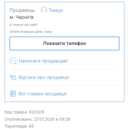
Они просто в идеальном состоянии, мне их
Продавець:
Тимур
подарили где-то год назад, но я ими абсолютно не
м. Чернігів
пользовался
4 тижня на сайті
Звук в них просто отличный, подключаются к
Online близько день тому
фирменному приложению SoundPEATS без проблем
Показати телефон
Написати продавцеві
Відгуки про продавця
Всі товари продавця
Код товара: 620309
Опубліковано: 27.07.2026 в 09:28
Переглядів: 85