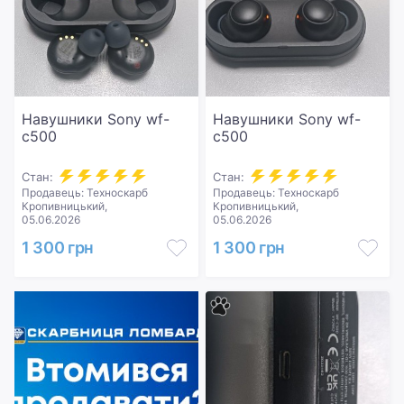
Навушники Sony wf-
Навушники Sony wf-
c500
c500
Стан:
Стан:
Продавець: Техноскарб
Продавець: Техноскарб
Кропивницький,
Кропивницький,
05.06.2026
05.06.2026
1 300 грн
1 300 грн