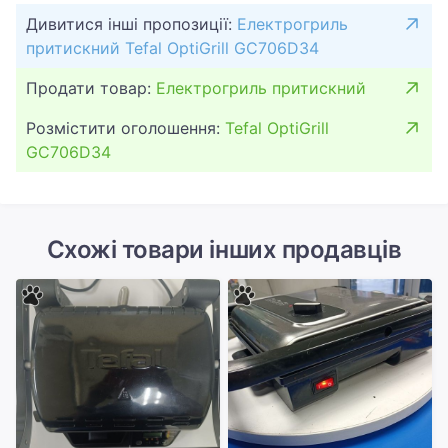
Дивитися інші пропозиції:
Електрогриль
притискний Tefal OptiGrill GC706D34
Продати товар:
Електрогриль притискний
Розмістити оголошення:
Tefal OptiGrill
GC706D34
Схожі товари інших продавців