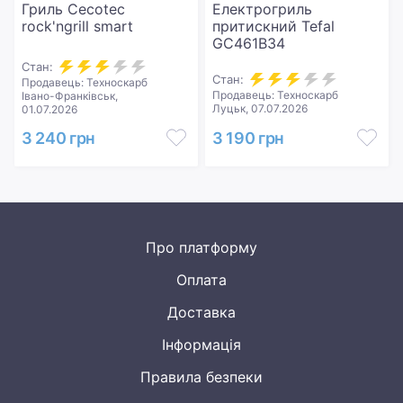
Гриль Cecotec
Електрогриль
rock'ngrill smart
притискний Tefal
GC461B34
Стан:
Стан:
Продавець: Техноскарб
Продавець: Техноскарб
Івано-Франківськ,
Луцьк, 07.07.2026
01.07.2026
3 240 грн
3 190 грн
Про платформу
Оплата
Доставка
Інформація
Правила безпеки