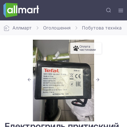
Аллмарт
Оголошення
Побутова техніка
Оплата
частинами
Електрогриль притискний