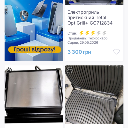
Електрогриль
притискний Tefal
OptiGrill+ GC712834
Стан:
Продавець: Техноскарб
Сарни, 29.05.2026
3 300 грн