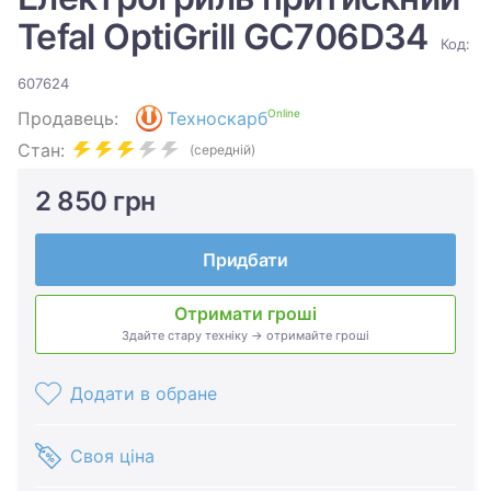
Tefal OptiGrill GC706D34
Код:
607624
Online
Продавець:
Техноскарб
Стан:
(середній)
2 850 грн
Придбати
Отримати гроші
Здайте стару техніку → отримайте гроші
Додати в обране
Своя ціна