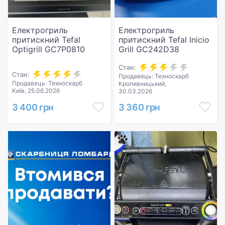
Електрогриль
Електрогриль
притискний Tefal
притискний Tefal Inicio
Optigrill GC7P0810
Grill GC242D38
Стан:
Стан:
Продавець: Техноскарб
Продавець: Техноскарб
Кропивницький,
Київ, 25.06.2026
30.03.2026
3 400 грн
3 360 грн