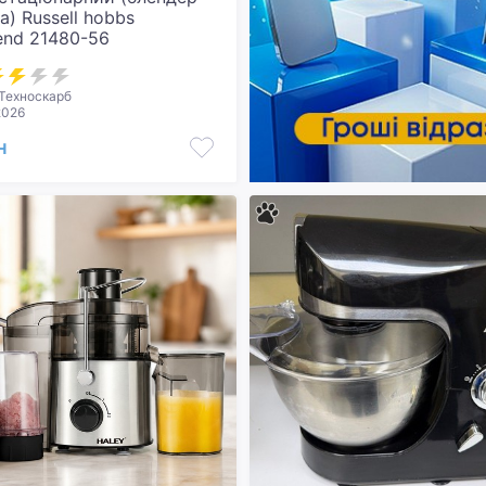
а) Russell hobbs
nd 21480-56
Техноскарб
2026
н