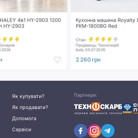
HALEY 4в1 HY-2903 1200
Кухонна машина Royalty L
л HY-2903
PKM-1800BG Red
Стан:
 Бочаров
Продавець: Техноскарб
8.2026
Київ, 05.07.2026
н
2 260 грн
Партнери:
Як купувати?
Як продавати?
Допомога
Сервіси