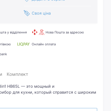
Своя ціна
шта у відділення
Нова Пошта за адресою
отівкою
Онлайн оплата
bank
и
Комплект
 8in1 HB65L — это мощный и
ибор для кухни, который справится с широким
шивания и взбивания до измельчения и
одель оснащена двигателем мощностью 1000 Вт,
тивную обработку даже твердых продуктов.