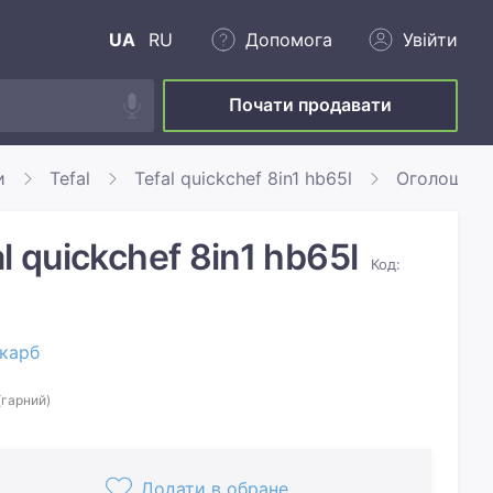
UA
RU
Допомога
Увійти
Почати продавати
и
Tefal
Tefal quickchef 8in1 hb65l
Оголошенн
l quickchef 8in1 hb65l
Код:
карб
(гарний)
Додати в обране