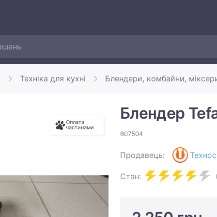
а
Техніка для кухні
Блендери, комбайни, міксер
Блендер Tefa
Оплата
частинами
607504
Продавець:
Технос
Стан: