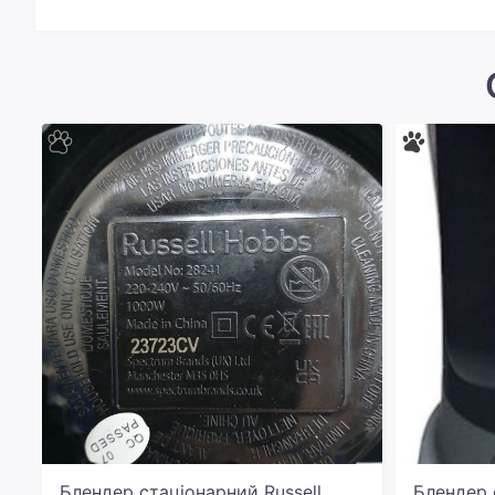
Блендер стаціонарний Russell
Блендер 