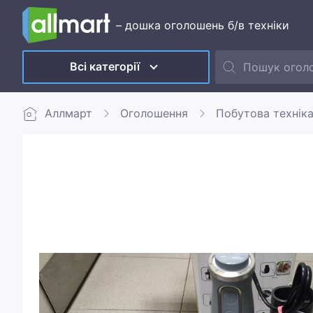
– дошка оголошень б/в техніки
Всі категорії
Аллмарт
Оголошення
Побутова технік