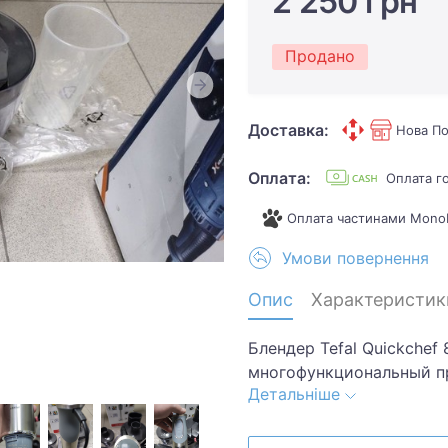
2 250 грн
Продано
Доставка:
Нова По
Оплата:
Оплата г
Оплата частинами Mono
Умови повернення
Опис
Характеристик
Блендер Tefal Quickchef
многофункциональный пр
Детальніше
спектром задач: от сме
приготовления супов. М
что обеспечивает эффек