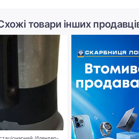
Схожі товари інших продавці
стаціонарний (блендер-