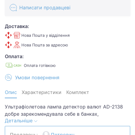
Написати продавцеві
Доставка:
Нова Пошта у відділення
Нова Пошта за адресою
Оплата:
Оплата готівкою
Умови повернення
Опис
Характеристики
Комплект
Ультрафіолетова лампа детектор валют AD-2138
добре зарекомендувала себе в банках,
Детальніше
бухгалтеріях, дрібних та великих офісах, пунктах
обміну, ресторанах, а також на багатьох заправних
Продавець:
Петрович