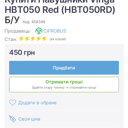
HBT050 Red (HBT050RD)
Б/У
Код: 458349
Продавець:
CIFROBUS
Стан:
(як новий)
450 грн
Придбати
Отримати гроші
Здайте стару техніку → отримайте гроші
Додати в обране
Своя ціна