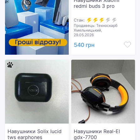
Навушники Xiaomi
redmi buds 3 pro
Стан:
Продавець: Техноскарб
Хмельницький,
29.05.2026
540 грн
Навушники Solix lucid
Навушники Real-El
tws earphones
gdx-7700