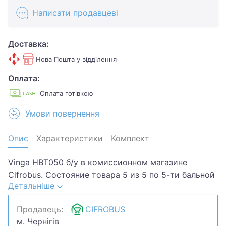
Написати продавцеві
Доставка:
Нова Пошта у відділення
Оплата:
Оплата готівкою
Умови повернення
Опис
Характеристики
Комплект
Vinga HBT050 б/у в комиссионном магазине
Cifrobus. Состояние товара 5 из 5 по 5-ти бальной
Детальніше
системе. Примечание: Без дефектов. Комплектация
товара: Коробка,AUX,microUSB.Хотите скидку?
Продавець:
CIFROBUS
Давайте обсудим. Предложите свою цену и мы
м. Чернігів
посмотрим, что сможем сделать.Уточняйте