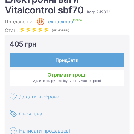
Vitalcontrol sbf70
Код: 249834
Online
Продавець:
Техноскарб
Стан:
(як новий)
405 грн
Придбати
Отримати гроші
Здайте стару техніку → отримайте гроші
Додати в обране
Своя ціна
Написати продавцеві