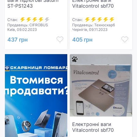
Ваги підлогові Saturn
Електронні ваги
ST-PS1243
Vitalcontrol sbf70
Стан:
Стан:
Продавець: CIFROBUS
Продавець: Техноскарб
Київ, 09.02.2023
Чернігів, 09.11.2023
437 грн
405 грн
Електронні ваги
Vitalcontrol sbf70