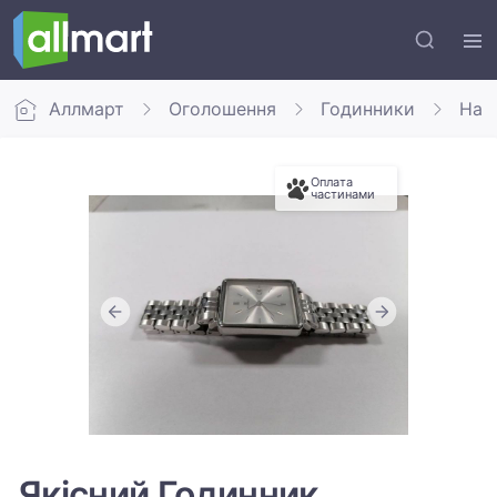
Аллмарт
Оголошення
Годинники
Нар
Оплата
частинами
Якісний Годинник