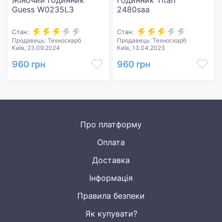
Жіночий годинник
Годинник Titan
Guess W0235L3
2480saa
Стан:
Стан:
Продавець: Техноскарб
Продавець: Техноскарб
Київ, 23.09.2024
Київ, 13.04.2023
960 грн
960 грн
Про платформу
Оплата
Доставка
Інформація
Правила безпеки
Як купувати?