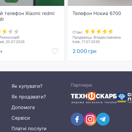
й телефон Xiaomi redmi
Телефон Нокиа 6700
gb
Стан:
Техноскарб
Продавець: Владиславовна
й, 20.07.2026
Київ, 17.07.2026
н
2 000 грн
Партнери:
Як купувати?
Як продавати?
Допомога
Сервіси
Платні послуги