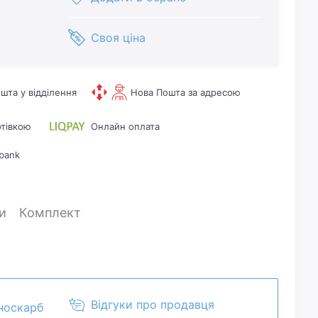
Своя ціна
шта у відділення
Нова Пошта за адресою
отівкою
Онлайн оплата
bank
и
Комплект
Відгуки про продавця
носкарб