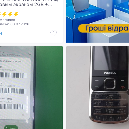
мовым экраном 2GB +
Martunec
івськ, 03.07.2026
н