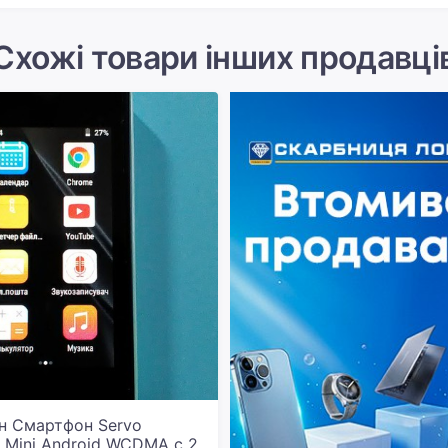
Схожі товари інших продавці
н Смартфон Servo
 Mini Android WCDMA с 2,