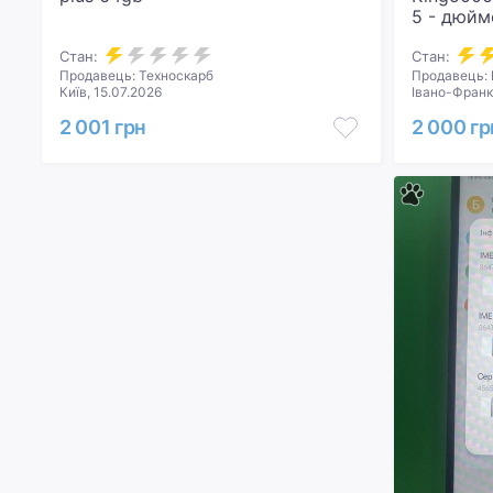
5 - дюй
16GB М
Стан:
Стан:
Продавець: Техноскарб
Продавець: 
Київ, 15.07.2026
Івано-Франк
2 001 грн
2 000 гр