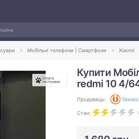
есуари
Мобільні телефони | Смартфони
Xiaomi
Купити Мобі
Оплата
redmi 10 4/6
частинами
Продавець:
Технос
Стан: