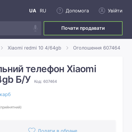
UA
RU
Допомога
Увійти
Почати продавати
Xiaomi redmi 10 4/64gb
Оголошення 607464
льний телефон Xiaomi
4gb Б/У
Код: 607464
карб
(прийнятний)
Додати в обране