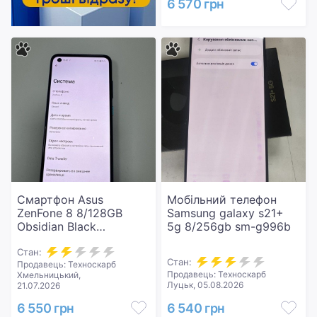
6 570 грн
Смартфон Asus
Мобільний телефон
ZenFone 8 8/128GB
Samsung galaxy s21+
Obsidian Black
5g 8/256gb sm-g996b
(ZS590KS-2A007EU)
Стан:
Стан:
Продавець: Техноскарб
Продавець: Техноскарб
Хмельницький,
Луцьк, 05.08.2026
21.07.2026
6 550 грн
6 540 грн